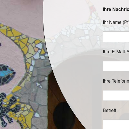
Ihre Nachri
Ihr Name (Pfl
Bitte lasse die
Ihre E-Mail-A
Bitte lasse die
Bitte lasse die
Ihre Telefon
Betreff