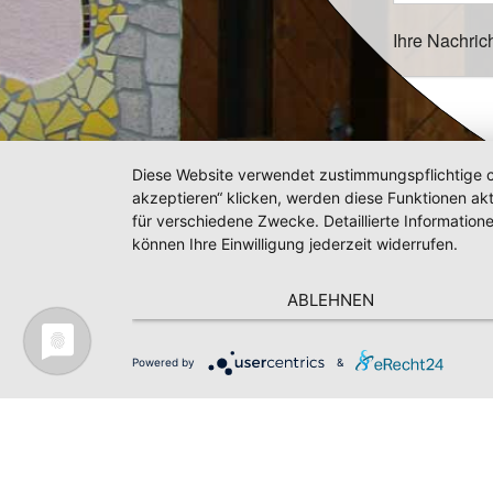
Ihre Nachric
Diese Website verwendet zustimmungspflichtige co
akzeptieren“ klicken, werden diese Funktionen akt
für verschiedene Zwecke. Detaillierte Informatio
können Ihre Einwilligung jederzeit widerrufen.
ABLEHNEN
Powered by
&
Ich habe
Impressum
Datenschutz
AGB
Kontakt
News
Bitte geben 