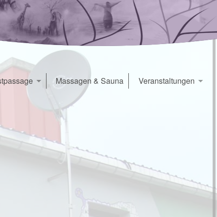
tpassage
Massagen & Sauna
Veranstaltungen
fé
Veranstaltungen
iedenslichtkapelle
Konzert & Seminarraum
Seminarräume
kleiner Seminarraum
Yogaraum
Kreativraum
Werkstattküche
Mietangebote