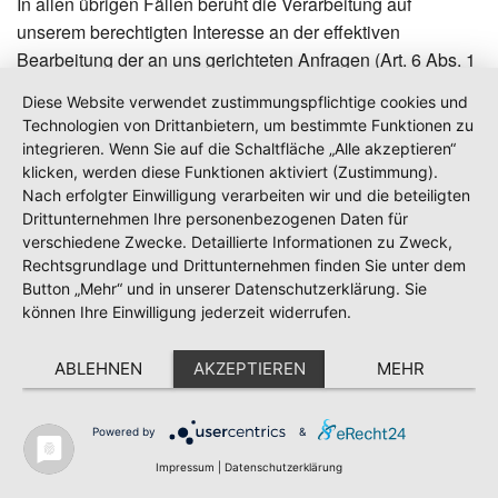
In allen übrigen Fällen beruht die Verarbeitung auf
unserem berechtigten Interesse an der effektiven
Bearbeitung der an uns gerichteten Anfragen (Art. 6 Abs. 1
lit. f DSGVO) oder auf Ihrer Einwilligung (Art. 6 Abs. 1 lit. a
Diese Website verwendet zustimmungspflichtige cookies und
DSGVO) sofern diese abgefragt wurde; die Einwilligung ist
Technologien von Drittanbietern, um bestimmte Funktionen zu
jederzeit widerrufbar.
integrieren. Wenn Sie auf die Schaltfläche „Alle akzeptieren“
klicken, werden diese Funktionen aktiviert (Zustimmung).
Die von Ihnen an uns per Kontaktanfragen übersandten
Nach erfolgter Einwilligung verarbeiten wir und die beteiligten
Daten verbleiben bei uns, bis Sie uns zur Löschung
Drittunternehmen Ihre personenbezogenen Daten für
verschiedene Zwecke. Detaillierte Informationen zu Zweck,
auffordern, Ihre Einwilligung zur Speicherung widerrufen
Rechtsgrundlage und Drittunternehmen finden Sie unter dem
oder der Zweck für die Datenspeicherung entfällt (z. B.
Button „Mehr“ und in unserer Datenschutzerklärung. Sie
nach abgeschlossener Bearbeitung Ihres Anliegens).
können Ihre Einwilligung jederzeit widerrufen.
Zwingende gesetzliche Bestimmungen – insbesondere
gesetzliche Aufbewahrungsfristen – bleiben unberührt.
ABLEHNEN
AKZEPTIEREN
MEHR
Registrierung auf dieser Website
Powered by
&
Impressum
Datenschutz
AGB
Kontakt
Newsletter
Anfahrt
Sie können sich auf dieser Website registrieren, um
Impressum
|
Datenschutzerklärung
zusätzliche Funktionen auf der Seite zu nutzen. Die dazu