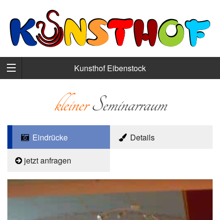
Kunsthof Eibenstock
kleiner
Seminarraum
Eindrücke
Details
jetzt anfragen