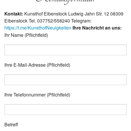
Kontakt:
Kunsthof Eibenstock Ludwig Jahn Str. 12 08309
Eibenstock Tel. 037752/558240 Telegram:
https://t.me/KunsthofNeuigkeiten
Ihre Nachricht an uns:
Ihr Name (Pflichtfeld)
Bitte lasse dieses Feld leer.
Ihre E-Mail-Adresse (Pflichtfeld)
Bitte lasse dieses Feld leer.
Bitte lasse dieses Feld leer.
Ihre Telefonnummer (Pflichtfeld)
Betreff