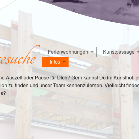
esuche
Ferienwohnungen
Kunstpassage
Infos
Haisl
Café
Neuigkeiten
Cheyenne
Friedenslichtk
ne Auszeit oder Pause für Dich? Gern kannst Du im Kunsthof le
Bewertungen
Marrakesh
tion zu finden und unser Team kennenzulernen. Vielleicht finde
Über uns
Kitami
is?
Baukunst
Kerala
Kontakt
Cusco
Anreise
Buchungsformular
Stellengesuche