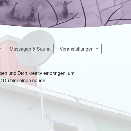
Massagen & Sauna
Veranstaltungen
Veranstaltungen
apelle
Konzert & Seminarraum
Seminarräume
ben und Dich kreativ einbringen, um
kleiner Seminarraum
st Du hier einen neuen
Yogaraum
Kreativraum
Werkstattküche
Mietangebote