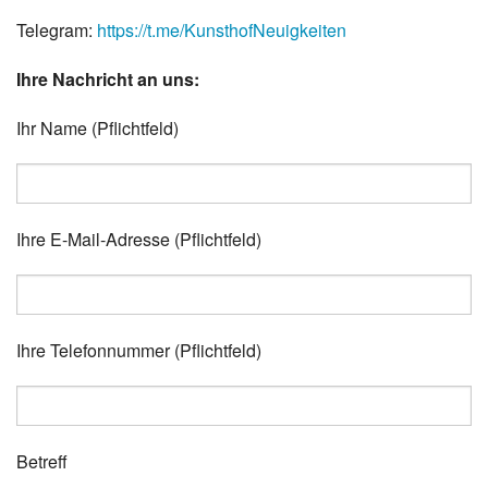
Telegram:
https://t.me/KunsthofNeuigkeiten
Ihre Nachricht an uns:
Ihr Name (Pflichtfeld)
Bitte lasse dieses Feld leer.
Ihre E-Mail-Adresse (Pflichtfeld)
Bitte lasse dieses Feld leer.
Bitte lasse dieses Feld leer.
Ihre Telefonnummer (Pflichtfeld)
Betreff