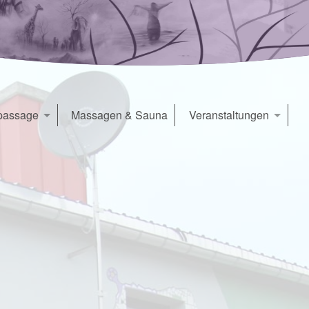
passage
Massagen & Sauna
Veranstaltungen
é
Veranstaltungen
denslichtkapelle
Konzert & Seminarraum
Seminarräume
kleiner Seminarraum
Yogaraum
Kreativraum
Werkstattküche
Mietangebote