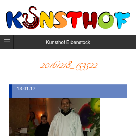
Kunsthof Eibenstock
20161218_153522
13.01.17