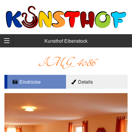
Kunsthof Eibenstock
IMG_4086
Eindrücke
Details